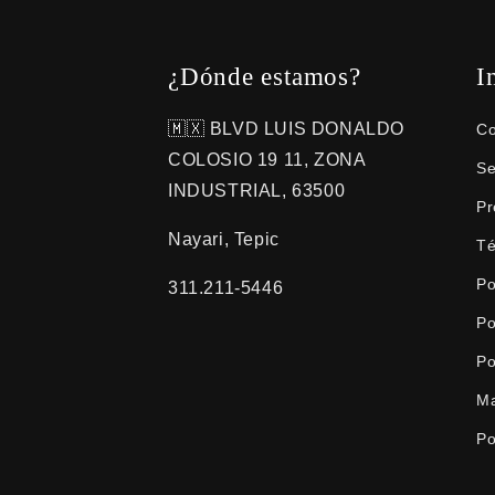
¿Dónde estamos?
I
🇲🇽 BLVD LUIS DONALDO
Co
COLOSIO 19 11, ZONA
Se
INDUSTRIAL, 63500
Pr
Nayari, Tepic
Té
Po
311.211-5446
Po
Po
Ma
Po