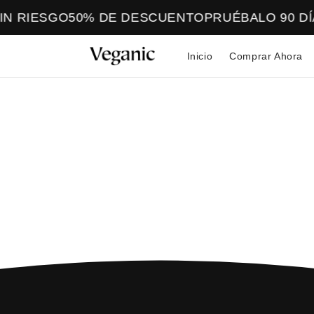
Ir
directamente
IN RIESGO
50% DE DESCUENTO
PRUÉBALO 90 DÍ
al contenido
Inicio
Comprar Ahora