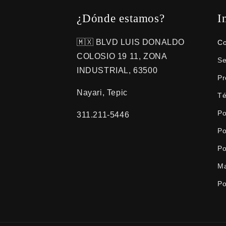
t
¿Dónde estamos?
I
a
🇲🇽 BLVD LUIS DONALDO
Co
c
COLOSIO 19 11, ZONA
Se
t
INDUSTRIAL, 63500
Pr
o
Nayari, Tepic
Té
Po
311.211-5446
Po
Po
Ma
Po