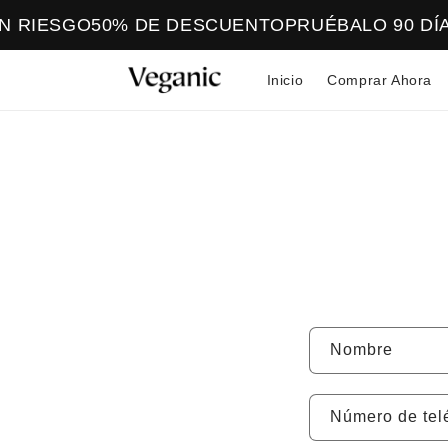
Ir
directamente
N RIESGO
50% DE DESCUENTO
PRUÉBALO 90 DÍA
al contenido
Inicio
Comprar Ahora
F
Nombre
o
r
Número de tel