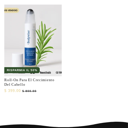
habitual
de
habitual
de
oferta
oferta
RISPARMIA IL 50%
Roll-On Para El Crecimiento
Del Cabello
Precio
$ 399.00
Precio
$ 800.00
habitual
de
oferta