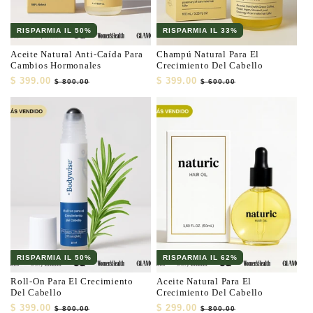
:
RISPARMIA IL 50%
RISPARMIA IL 33%
Aceite Natural Anti-Caída Para
Champú Natural Para El
Cambios Hormonales
Crecimiento Del Cabello
Precio
$ 399.00
Precio
Precio
$ 399.00
Precio
$ 800.00
$ 600.00
habitual
de
habitual
de
oferta
oferta
RISPARMIA IL 50%
RISPARMIA IL 62%
Roll-On Para El Crecimiento
Aceite Natural Para El
Del Cabello
Crecimiento Del Cabello
Precio
$ 399.00
Precio
Precio
$ 299.00
Precio
$ 800.00
$ 800.00